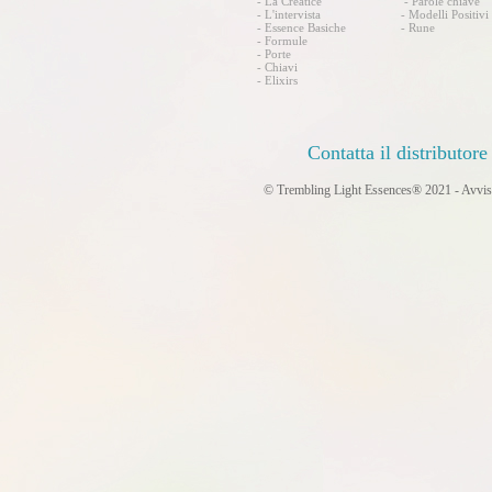
- La Creatice
- Parole chiave
-
L'intervista
- Modelli Positivi
-
Essence Basiche
-
Rune
- Formule
- Porte
- Chiavi
- Elixirs
Contatta il distributore
© Trembling Light Essences
®
2021 - Avviso 