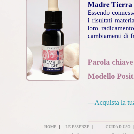
Madre Tierra
Essendo connessa
i risultati materi
loro radicamento
cambiamenti di fr
Parola chiav
Modello Posit
—Acquista la tu
|
|
HOME
LE ESSENZE
GUIDA D'USO